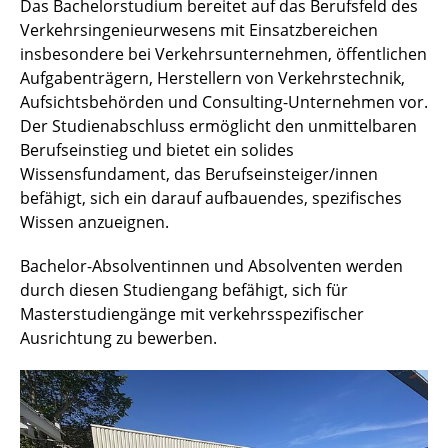
Das Bachelorstudium bereitet auf das Berufsfeld des
Master
Verkehrsingenieurwesens mit Einsatzbereichen
insbesondere bei Verkehrsunternehmen, öffentlichen
Qualifikationsprofil
Aufgabenträgern, Herstellern von Verkehrstechnik,
Aufsichtsbehörden und Consulting-Unternehmen vor.
Internationales
Der Studienabschluss ermöglicht den unmittelbaren
Berufseinstieg und bietet ein solides
Praktikum
Wissensfundament, das Berufseinsteiger/innen
befähigt, sich ein darauf aufbauendes, spezifisches
Dokumente und Downloads
Wissen anzueignen.
Bachelor-Absolventinnen und Absolventen werden
durch diesen Studiengang befähigt, sich für
Masterstudiengänge mit verkehrsspezifischer
Ausrichtung zu bewerben.