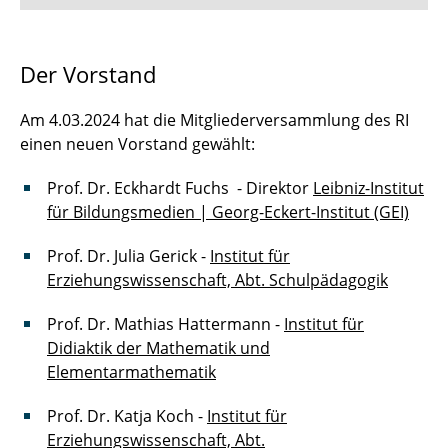
Forschung
Der Vorstand
Aktuelles
Am 4.03.2024 hat die Mitgliederversammlung des RI
QLB
einen neuen Vorstand gewählt:
Prof. Dr. Eckhardt Fuchs - Direktor
Rund ums Institut
Leibniz-Institut
für Bildungsmedien | Georg-Eckert-Institut (GEI)
Kooperationen
Prof. Dr. Julia Gerick -
Institut für
Team
Erziehungswissenschaft, Abt. Schulpädagogik
Prof. Dr. Mathias Hattermann -
Institut für
Didiaktik der Mathematik und
Elementarmathematik
Prof. Dr. Katja Koch -
Institut für
Erziehungswissenschaft, Abt.