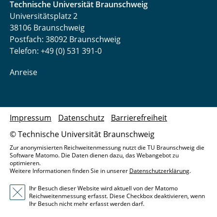
Technische Universität Braunschweig
Universitätsplatz 2
38106 Braunschweig
Postfach: 38092 Braunschweig
Telefon: +49 (0) 531 391-0
Anreise
Impressum
Datenschutz
Barrierefreiheit
© Technische Universität Braunschweig
Zur anonymisierten Reichweitenmessung nutzt die TU Braunschweig die
Software Matomo. Die Daten dienen dazu, das Webangebot zu
optimieren.
Weitere Informationen finden Sie in unserer
Datenschutzerklärung
.
Ihr Besuch dieser Website wird aktuell von der Matomo
Reichweitenmessung erfasst. Diese Checkbox deaktivieren, wenn
Ihr Besuch nicht mehr erfasst werden darf.