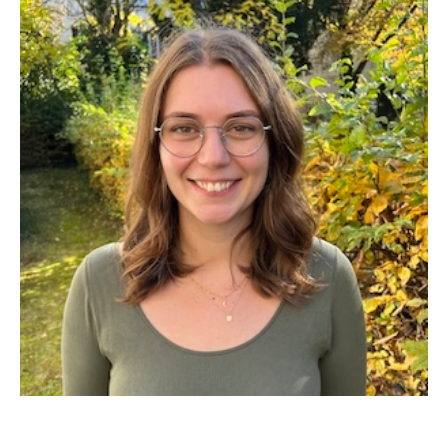
Anja Renneisen
Hon.-Prof. Dr. med. René Brouwer, FETCS
Dr. rer. nat. Farina Wille
Jan de Haan, M.Sc.
Annemarie Hartung, M.Sc.
Karoline Misch, M.Sc.
Alex Rieger, M.Sc., M.Sc.
Jona Bruns, B.Sc.