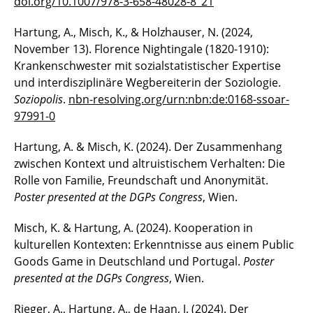
doi.org/10.1007/978-3-658-48028-8_21
Hartung, A., Misch, K., & Holzhauser, N. (2024,
November 13). Florence Nightingale (1820-1910):
Krankenschwester mit sozialstatistischer Expertise
und interdisziplinäre Wegbereiterin der Soziologie.
Soziopolis
.
nbn-resolving.org/urn:nbn:de:0168-ssoar-
97991-0
Hartung, A. & Misch, K. (2024). Der Zusammenhang
zwischen Kontext und altruistischem Verhalten: Die
Rolle von Familie, Freundschaft und Anonymität.
Poster presented at the DGPs Congress
, Wien.
Misch, K. & Hartung, A. (2024). Kooperation in
kulturellen Kontexten: Erkenntnisse aus einem Public
Goods Game in Deutschland und Portugal.
Poster
presented at the DGPs Congress
, Wien.
Rieger, A., Hartung, A., de Haan, J. (2024). Der