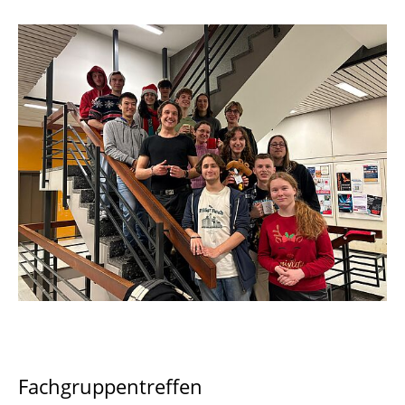
Vollversammlung
Erstsemester, Studienstart & Infos für
Schüler
Tutorien
Veranstaltungen
Kontakt
Fachgruppentreffen