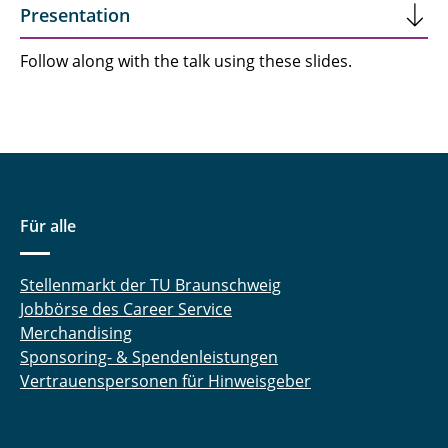
Presentation
Kooperationspartner und Links
Follow along with the talk using these slides.
DPhG - Pharmazeutische Analytik
Poster - icIEF MS monoclonal antibodies
KI Vortrag in Münster
KI Vortrag zum Neujahrsempfang der
Für alle
Apothekerkammer in Magdeburg
Stellenmarkt der TU Braunschweig
Jobbörse des Career Service
Merchandising
Sponsoring- & Spendenleistungen
Vertrauenspersonen für Hinweisgeber