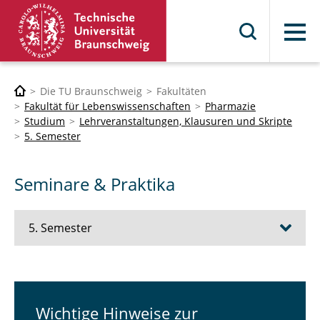
Menü
Die TU Braunschweig
Fakultäten
Fakultät für Lebenswissenschaften
Pharmazie
Studium
Lehrveranstaltungen, Klausuren und Skripte
5. Semester
Seminare & Praktika
5. Semester
Vorlesungen
Seminare & Praktika
Wichtige Hinweise zur