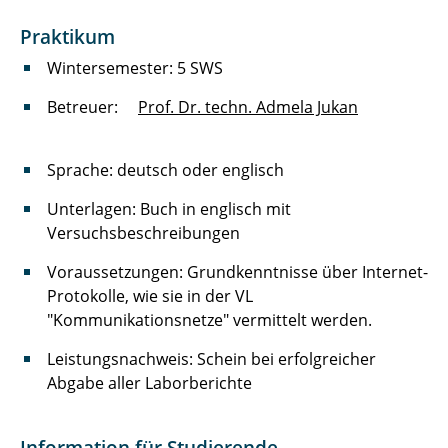
Information Technologies for Social Good
Praktikum
(IT4Good)
Wintersemester: 5 SWS
Neue Architekturen und Protokolle in
Betreuer:
Prof. Dr. techn. Admela Jukan
Kommunikationsnetzen
Leistungsbewertung von
Sprache: deutsch oder englisch
Kommunikationsnetzen
Unterlagen: Buch in englisch mit
Network Security
Versuchsbeschreibungen
Advanced Topics in Network Engineering
Voraussetzungen: Grundkenntnisse über Internet-
Protokolle, wie sie in der VL
Kommunikationsnetze
"Kommunikationsnetze" vermittelt werden.
Leistungsnachweis: Schein bei erfolgreicher
Kommunikationsnetze für Ingenieure
Abgabe aller Laborberichte
Computer Network Engineering