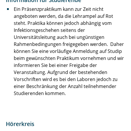
Information für Studierende
Grundlagen der Informationstechnik
Ein Präsenzpraktikum kann zur Zeit nicht
Praktikum Kommunikationsnetze und
angeboten werden, da die Lehrampel auf Rot
Systeme / Kommunikationsnetze für
steht. Praktika können jedoch abhängig vom
Ingenieure
Infektionsgeschehen seitens der
Universitätsleitung auch bei ungünstigen
Praktikum Entwurf von IoT Netzwerken und
Rahmenbedingungen freigegeben werden. Daher
Systemen (NoTE Lab)
können Sie eine vorläufige Anmeldung auf Studip
beim gewünschten Praktikum vornehmen und wir
Entwurf von IoT Netzwerken und Systemen II
informieren Sie bei einer Freigabe der
(NoTE Lab II)
Veranstaltung. Aufgrund der bestehenden
Vorschriften wird es bei den Laboren jedoch zu
Computer Network Engineering Lab - CNE Lab
einer Beschränkung der Anzahl teilnehmender
Studierenden kommen.
Network of Things Engineering Domain Lab
(NoTED Lab)
Network of Things Engineering Domain Lab II
(NoTED Lab II)
Hörerkreis