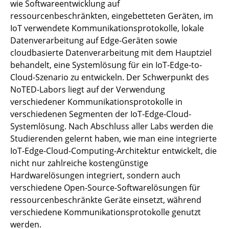
Systeme / Kommunikationsnetze für
wie Softwareentwicklung auf
Ingenieure
ressourcenbeschränkten, eingebetteten Geräten, im
IoT verwendete Kommunikationsprotokolle, lokale
Praktikum Entwurf von IoT Netzwerken und
Datenverarbeitung auf Edge-Geräten sowie
Systemen (NoTE Lab)
cloudbasierte Datenverarbeitung mit dem Hauptziel
behandelt, eine Systemlösung für ein IoT-Edge-to-
Entwurf von IoT Netzwerken und Systemen II
Cloud-Szenario zu entwickeln. Der Schwerpunkt des
(NoTE Lab II)
NoTED-Labors liegt auf der Verwendung
verschiedener Kommunikationsprotokolle in
Computer Network Engineering Lab - CNE Lab
verschiedenen Segmenten der IoT-Edge-Cloud-
Systemlösung. Nach Abschluss aller Labs werden die
Network of Things Engineering Domain Lab
Studierenden gelernt haben, wie man eine integrierte
(NoTED Lab)
IoT-Edge-Cloud-Computing-Architektur entwickelt, die
nicht nur zahlreiche kostengünstige
Network of Things Engineering Domain Lab II
Hardwarelösungen integriert, sondern auch
(NoTED Lab II)
verschiedene Open-Source-Softwarelösungen für
ressourcenbeschränkte Geräte einsetzt, während
Studienseminar Kommunikationsnetze und
verschiedene Kommunikationsprotokolle genutzt
Systeme
werden.