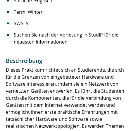
Sprache: Englisch
Neue Architekturen und Protokolle in
Term: Winter
Kommunikationsnetzen
SWS: 5
Leistungsbewertung von
Kommunikationsnetzen
Suchen Sie nach der Vorlesung in
StudIP
für die
neuesten Informationen
Network Security
Advanced Topics in Network Engineering
Beschreibung
Dieses Praktikum richtet sich an Studierende, die sich
Kommunikationsnetze
für die Grenzen von eingebetteter Hardware und
Software interessieren, indem sie ein Netzwerk von
Kommunikationsnetze für Ingenieure
vernetzten Geräten entwerfen. Es führt die Studenten
durch die Komponenten, die für die Verbindung von
Computer Network Engineering
Geräten mit dem Internet verwendet werden und
ermöglicht ihnen erste praktische Erfahrungen mit
Grundlagen der Informationstechnik
tatsächlicher Hardware und Software sowie
Praktikum Kommunikationsnetze und
realistischen Netzwerktopologien. Es werden Themen