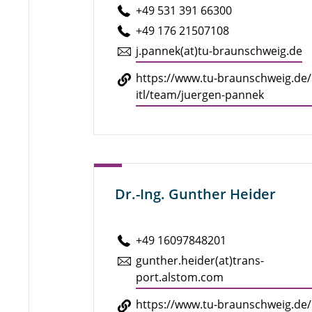
+49 531 391 66300
+49 176 21507108
j.​pannek(at)tu-braun­schweig.de
https://​www.​tu-​braunschweig.​de/​
itl/​team/​juergen-​pannek
Dr.-Ing. Gunther Heider
+49 16097848201
gunther.​heider(at)trans­
port.alstom.​com
https://​www.​tu-​braunschweig.​de/​