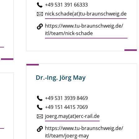
+49 531 391 66333
nick.​schade(at)tu-braun­schweig.de
https://​www.​tu-​braunschweig.​de/​
itl/​team/​nick-​schade
Dr.-Ing. Jörg May
+49 531 3939 8469
+49 151 4415 7069
joerg.​may(at)erc-rail.de
https://​www.​tu-​braunschweig.​de/​
itl/​team/​joerg-​may