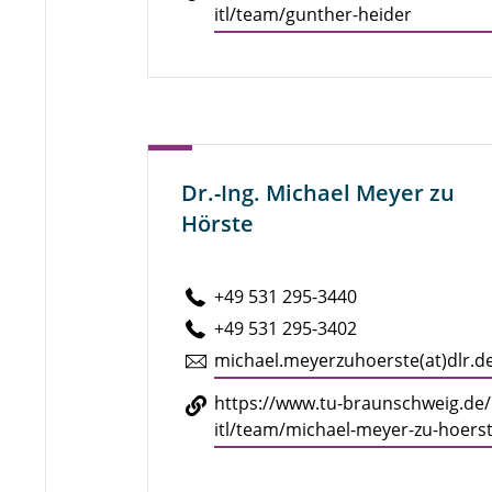
itl/​team/​gunther-​heider
Dr.-Ing. Michael Meyer zu
Hörste
+49 531 295-3440
+49 531 295-3402
michael.​meyerzuhoerste(at)dlr.​d
https://​www.​tu-​braunschweig.​de/​
itl/​team/​michael-​meyer-​zu-​hoers