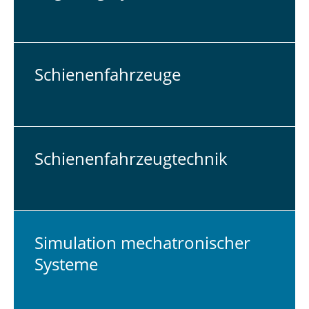
Schie­nen­fahr­zeu­ge
Schie­nen­fahr­zeug­tech­nik
Si­mu­la­ti­on me­cha­tro­ni­scher
Systeme