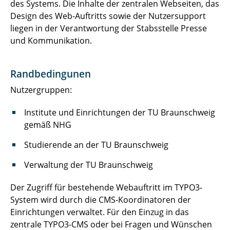
des Systems. Die Inhalte der zentralen Webseiten, das
Stipendienportal
Design des Web-Auftritts sowie der Nutzersupport
liegen in der Verantwortung der Stabsstelle Presse
Webapplikation FISTA
und Kommunikation.
Hochschulweites Berichtsmanagement (BI)
Randbedingunen
Informationsportal der TU Braunschweig
Nutzergruppen:
Prüfungsplattform EvaExam
Institute und Einrichtungen der TU Braunschweig
gemäß NHG
Softwaresystem EvaSys (Lehrevaluation)
Studierende an der TU Braunschweig
TUcard-Verwaltungssystem
Verwaltung der TU Braunschweig
TUconnect
Der Zugriff für bestehende Webauftritt im TYPO3-
System wird durch die CMS-Koordinatoren der
Einrichtungen verwaltet. Für den Einzug in das
zentrale TYPO3-CMS oder bei Fragen und Wünschen