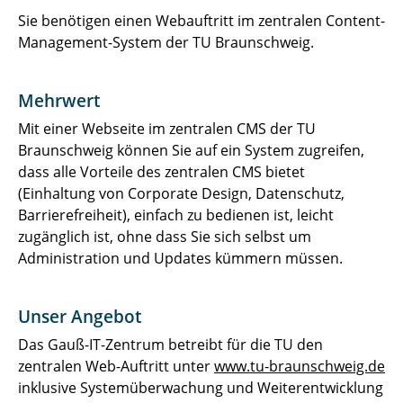
Sie benötigen einen Webauftritt im zentralen Content-
Bereitstellung des
Management-System der TU Braunschweig.
Campusmanagementsystems
Mehrwert
Bereitstellung eines Linkverkürzers
Mit einer Webseite im zentralen CMS der TU
Bereitstellung des SAP-Systems
Braunschweig können Sie auf ein System zugreifen,
dass alle Vorteile des zentralen CMS bietet
CAFM – System zur Verwaltung von
(Einhaltung von Corporate Design, Datenschutz,
Gebäudedaten
Barrierefreiheit), einfach zu bedienen ist, leicht
zugänglich ist, ohne dass Sie sich selbst um
Dokumentenmanagementsystem
Administration und Updates kümmern müssen.
Elektronische Signatur
Unser Angebot
Elektronisches Verarbeitungsverzeichnis
Das Gauß-IT-Zentrum betreibt für die TU den
(VVT) nach Art. 30 DSGVO
zentralen Web-Auftritt unter
www.tu-braunschweig.de
KI-Toolbox
inklusive Systemüberwachung und Weiterentwicklung