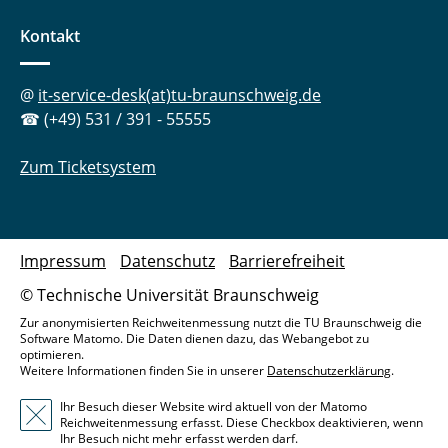
Kontakt
@
it-service-desk(at)tu-braunschweig.de
☎ (+49) 531 / 391 - 55555
Zum Ticketsystem
Impressum
Datenschutz
Barrierefreiheit
© Technische Universität Braunschweig
Zur anonymisierten Reichweitenmessung nutzt die TU Braunschweig die
Software Matomo. Die Daten dienen dazu, das Webangebot zu
optimieren.
Weitere Informationen finden Sie in unserer
Datenschutzerklärung
.
Ihr Besuch dieser Website wird aktuell von der Matomo
Reichweitenmessung erfasst. Diese Checkbox deaktivieren, wenn
Ihr Besuch nicht mehr erfasst werden darf.