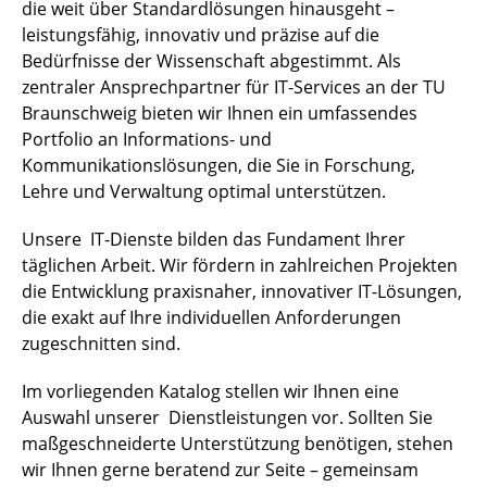
die weit über Standardlösungen hinausgeht –
leistungsfähig, innovativ und präzise auf die
HPC - Hochleistungsrechnen
Bedürfnisse der Wissenschaft abgestimmt. Als
Identitätsmanagement
zentraler Ansprechpartner für IT-Services an der TU
Braunschweig bieten wir Ihnen ein umfassendes
Kollaboration, Kommunikation & Messaging
Portfolio an Informations- und
Kommunikationslösungen, die Sie in Forschung,
Medientechnik & Veranstaltungsräume
Lehre und Verwaltung optimal unterstützen.
Netz- & Infrastrukturdienste
Unsere IT-Dienste bilden das Fundament Ihrer
täglichen Arbeit. Wir fördern in zahlreichen Projekten
Plattform- & Anwendungsbetrieb
die Entwicklung praxisnaher, innovativer IT-Lösungen,
die exakt auf Ihre individuellen Anforderungen
Server, Housing & Speicher
zugeschnitten sind.
Sicherheitsmanagement
Im vorliegenden Katalog stellen wir Ihnen eine
Auswahl unserer Dienstleistungen vor. Sollten Sie
maßgeschneiderte Unterstützung benötigen, stehen
wir Ihnen gerne beratend zur Seite – gemeinsam