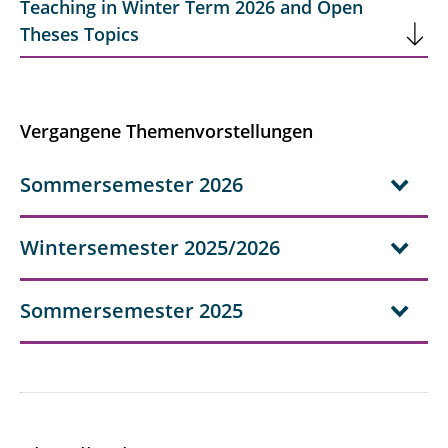
Teaching in Winter Term 2026 and Open
Theses Topics
IT-Recht: Vertragsrecht und Haftungsrecht
Industrielles Software-
Entwicklungsmanagement
Vergangene Themenvorstellungen
Bachelorseminar
Sommersemester 2026
Masterseminar
Abschlussarbeiten und Projekte
Wintersemester 2025/2026
Sommersemester 2025