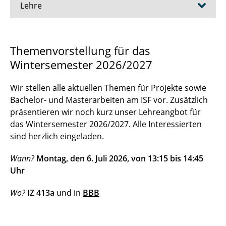
Lehre
Software Engineering 1
Themenvorstellung für das
Wintersemester 2026/2027
Software Engineering 2
Softwareentwicklungspraktikum
Wir stellen alle aktuellen Themen für Projekte sowie
Bachelor- und Masterarbeiten am ISF vor. Zusätzlich
SEP-Projekt
präsentieren wir noch kurz unser Lehreangbot für
das Wintersemester 2026/2027. Alle Interessierten
Teamprojekt
sind herzlich eingeladen.
Software Product Lines
Wann?
Montag, den 6. Juli 2026, von 13:15 bis 14:45
Uhr
Constraint Solving
Wo?
IZ 413a
und in
BBB
Software Engineering and Machine Learning
Ramp Up Course Computer Science