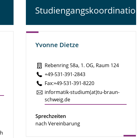
Studiengangskoordinatio
Yvonne Dietze
Rebenring 58a, 1. OG, Raum 124
+49-531-391-2843
Fax:+49-531-391-8220
in­for­ma­tik-studium(at)tu-braun­
schweig.de
Sprechzeiten
nach Vereinbarung
ch