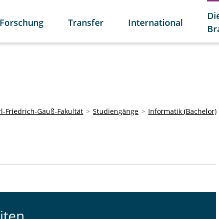
Di
Forschung
Transfer
International
Br
l-Friedrich-Gauß-Fakultät
Studiengänge
Informatik (Bachelor)
iten