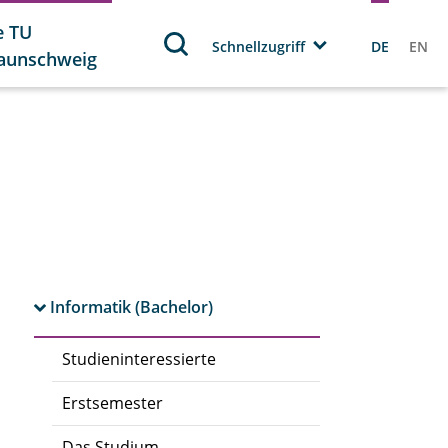
e TU
Schnellzugriff
DE
EN
aunschweig
Informatik (Bachelor)
Studieninteressierte
Erstsemester
Das Studium