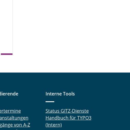
dierende
Interne Tools
ertermine
Status GITZ-Dienste
anstaltungen
Handbuch für TYPO3
gänge von A-Z
(Intern)