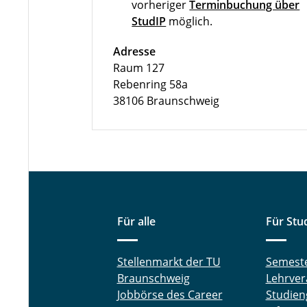
vorheriger
Terminbuchung über
StudIP
möglich.
Adresse
Raum 127
Rebenring 58a
38106 Braunschweig
Für alle
Für Stu
Stellenmarkt der TU
Semest
Braunschweig
Lehrver
Jobbörse des Career
Studien