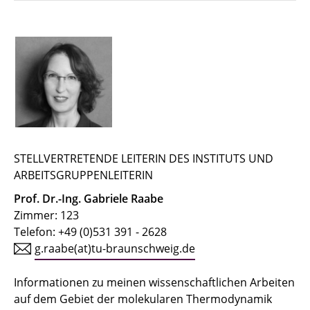
← zur IfT-Startseite
← zurück zur Mitarbeiterübersicht
Buchholz, Martin
Buhlmann, Jaron
Busch, Alexander
STELLVERTRETENDE LEITERIN DES INSTITUTS UND
ARBEITSGRUPPENLEITERIN
Dehmani, Anas
Prof. Dr.-Ing. Gabriele Raabe
Zimmer: 123
Geva, Linda
Telefon: +49 (0)531 391 - 2628
g.raabe(at)tu-braunschweig.de
Heinke, Steffen
Hellmuth, Jan Friedrich
Informationen zu meinen wissenschaftlichen Arbeiten
auf dem Gebiet der molekularen Thermodynamik