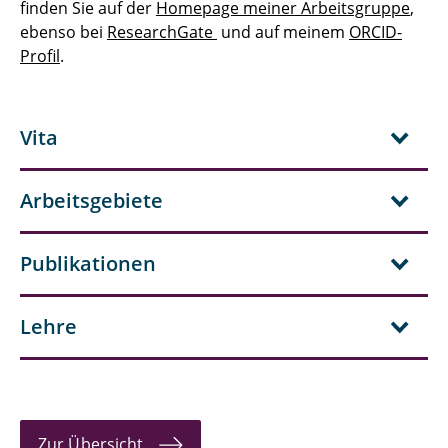
Herrmann, Ralf
finden Sie auf der
Homepage meiner Arbeitsgruppe
,
ebenso bei
ResearchGate
und auf meinem
ORCID-
Hielscher, Jonas
Profil
.
Kale, Aditya
Vita
Kelsch, Anna-Lina
Klärchen, Fabian
Arbeitsgebiete
Köhler, Jürgen
Publikationen
Koller, Thomas
Lemke, Nicholas
Lehre
Lenger, Magnus
Linnenbrügger, Fynn
Zur Übersicht