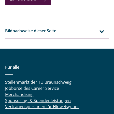
Lootz, Astrid
Meltzow, Michael
Raabe, Gabriele
Bildnachweise dieser Seite
Rabet, Sahar
Rachow, Frank
Sanchouli, Neda
Für alle
Schneider, Eduardo
Schnelting, Leonard
Stellenmarkt der TU Braunschweig
Jobbörse des Career Service
Schulte, Andreas
Merchandising
Sponsoring- & Spendenleistungen
Sprick, Miriam
Vertrauenspersonen für Hinweisgeber