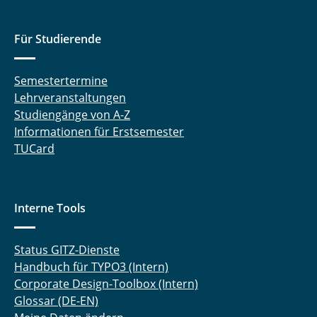
Tappe, Aike
Tegethoff, Wilhelm
Für Studierende
Thoben, Lars
Semestertermine
Lehrveranstaltungen
Trägner, Jakob
Studiengänge von A-Z
Uhrich, Sergej
Informationen für Erstsemester
TUCard
Waldmann, Niklas
Waßmuth, Henrik
Interne Tools
Witt, Mariella
Status GITZ-Dienste
Wolf, Jasmin
Handbuch für TYPO3 (Intern)
Corporate Design-Toolbox (Intern)
Zhai, Ziwen
Glossar (DE-EN)