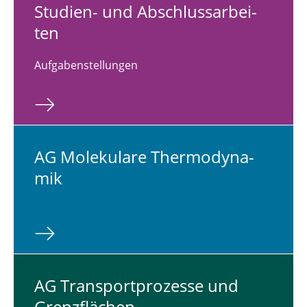
Studien- und Ab­schluss­ar­bei­
ten
Aufgabenstellungen
AG Mo­le­ku­la­re Ther­mo­dy­na­
mik
AG Trans­port­pro­zes­se und
Grenz­flä­chen