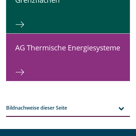
AG Ther­mi­sche En­er­gie­sys­te­me
Bildnachweise dieser Seite