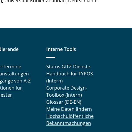
 Universität Koblenz-Landau, Deutschland.
dierende
Interne Tools
ertermine
Status GITZ-Dienste
anstaltungen
Handbuch für TYPO3
gänge von A-Z
(Intern)
tionen für
Corporate Design-
ester
Toolbox (Intern)
Glossar (DE-EN)
Meine Daten ändern
Hochschulöffentliche
Bekanntmachungen