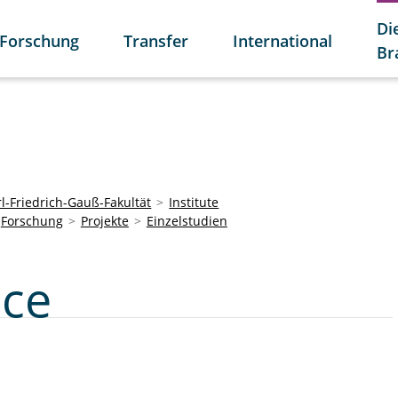
Di
Forschung
Transfer
International
Br
l-Friedrich-Gauß-Fakultät
Institute
Forschung
Projekte
Einzelstudien
nce