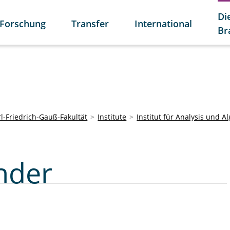
Di
Forschung
Transfer
International
Br
l-Friedrich-Gauß-Fakultät
Institute
Institut für Analysis und A
nder