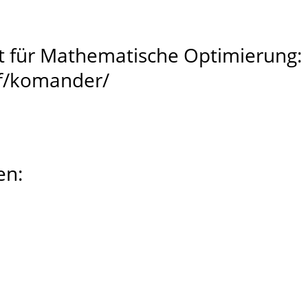
tut für Mathematische Optimierung:
ff/komander/
en: