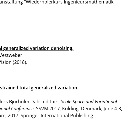
ranstaltung "Wiederholerkurs Ingenieursmathematik
l generalized variation denoising.
 Vestweber.
ision (2018).
trained total generalized variation.
ders Bjorholm Dahl, editors,
Scale Space and Variational
ional
Conference
, SSVM 2017, Kolding, Denmark, June 4-8,
m, 2017. Springer International Publishing.