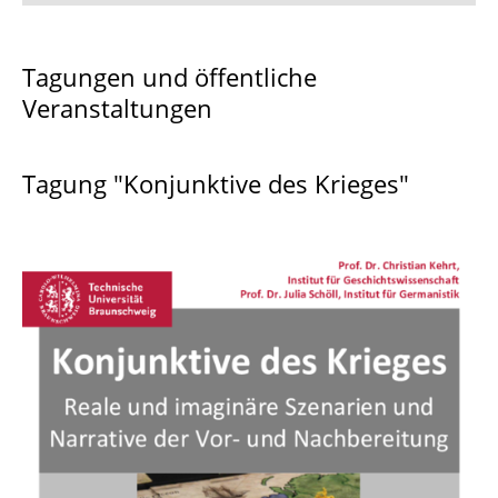
Elsa Asenijeff
Tagungen und öffentliche
Veranstaltungen
NLK 2025
Archiv
Tagung "Konjunktive des Krieges"