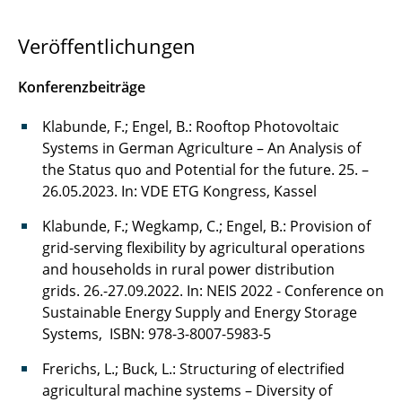
Projektziel und -inhalte
Veröffentlichungen
Projektinformationen
Konferenzbeiträge
Aktuelles
Klabunde, F.; Engel, B.: Rooftop Photovoltaic
Systems in German Agriculture – An Analysis of
Publikationen und Downloads
the Status quo and Potential for the future. 25. –
Team und Kontakt
26.05.2023. In: VDE ETG Kongress, Kassel
Klabunde, F.; Wegkamp, C.; Engel, B.: Provision of
grid-serving flexibility by agricultural operations
and households in rural power distribution
grids. 26.-27.09.2022. In: NEIS 2022 - Conference on
Sustainable Energy Supply and Energy Storage
Systems, ISBN: 978-3-8007-5983-5
Frerichs, L.; Buck, L.: Structuring of electrified
agricultural machine systems – Diversity of