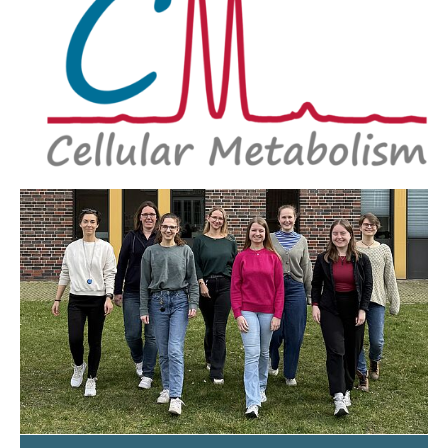
Immunometabolism
Pathometabolism of Myeloid Cells
Standartization for 'Omics'