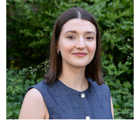
Prof. Dr. Markus Ludwig
Sekretariat
Jonas Klärchen
Sonja Kurzbach
Hanh My Le
Sabrina Litzenberger
Janina Senner
Julia Wolffson
Johannes Zagorni
Diana Zarbailova