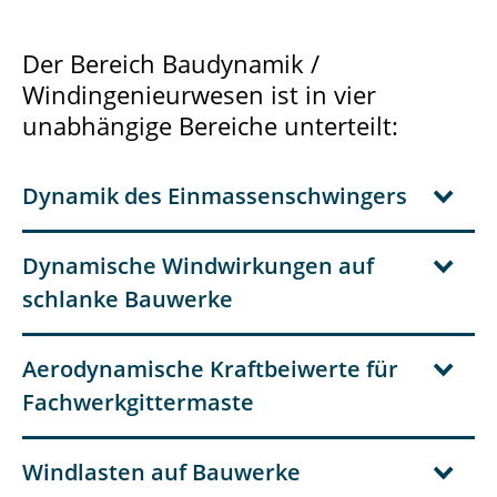
Module
Der Bereich Baudynamik /
Windingenieurwesen ist in vier
Systemvoraussetzungen
unabhängige Bereiche unterteilt:
Versionsverlauf StWind
FAQ
Dynamik des Einmassenschwingers
Bestellung
Dynamische Windwirkungen auf
Download
schlanke Bauwerke
Kontakt
Aerodynamische Kraftbeiwerte für
Fachwerkgittermaste
Windlasten auf Bauwerke