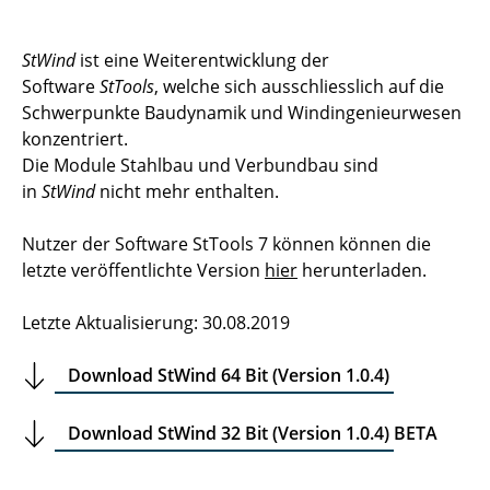
Module
StWind
ist eine Weiterentwicklung der
Software
StTools
, welche sich ausschliesslich auf die
Systemvoraussetzungen
Schwerpunkte Baudynamik und Windingenieurwesen
Versionsverlauf StWind
konzentriert.
Die Module Stahlbau und Verbundbau sind
FAQ
in
StWind
nicht mehr enthalten.
Bestellung
Nutzer der Software StTools 7 können können die
letzte veröffentlichte Version
hier
herunterladen.
Download
Letzte Aktualisierung: 30.08.2019
Kontakt
Download StWind 64 Bit (Version 1.0.4)
Download StWind 32 Bit (Version 1.0.4)
BETA