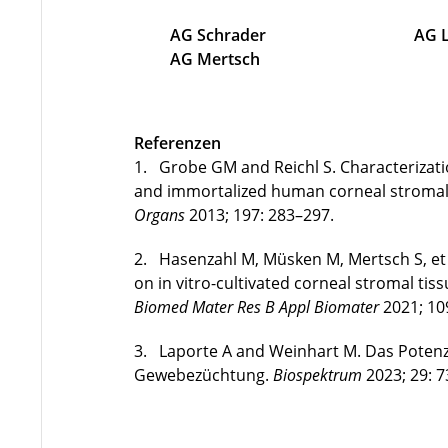
AG Schrader AG Lo
AG Mertsch
Referenzen
1. Grobe GM and Reichl S. Characterizati
and immortalized human corneal stromal c
Organs
2013; 197: 283–297.
2. Hasenzahl M, Müsken M, Mertsch S, et a
on in vitro-cultivated corneal stromal tis
Biomed Mater Res B Appl Biomater
2021; 10
3. Laporte A and Weinhart M. Das Potenzia
Gewebezüchtung.
Biospektrum
2023; 29: 7