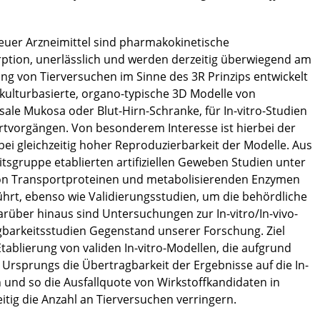
euer Arzneimittel sind pharmakokinetische
ption, unerlässlich und werden derzeitig überwiegend am
ng von Tierversuchen im Sinne des 3R Prinzips entwickelt
lkulturbasierte, organo-typische 3D Modelle von
sale Mukosa oder Blut-Hirn-Schranke, für In-vitro-Studien
rtvorgängen. Von besonderem Interesse ist hierbei der
ei gleichzeitig hoher Reproduzierbarkeit der Modelle. Aus
sgruppe etablierten artifiziellen Geweben Studien unter
von Transportproteinen und metabolisierenden Enzymen
hrt, ebenso wie Validierungsstudien, um die behördliche
rüber hinaus sind Untersuchungen zur In-vitro/In-vivo-
gbarkeitsstudien Gegenstand unserer Forschung. Ziel
ablierung von validen In-vitro-Modellen, die aufgrund
Ursprungs die Übertragbarkeit der Ergebnisse auf die In-
 und so die Ausfallquote von Wirkstoffkandidaten in
itig die Anzahl an Tierversuchen verringern.