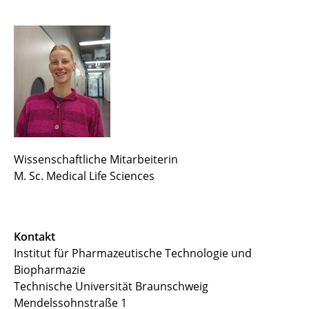
Alumni
Michelle Düttmann
Antonia Hinze
Hannah Hölterhoff
Martina Knezevic
Wissenschaftliche Mitarbeiterin
M. Sc. Medical Life Sciences
Prof. Dr. Stephan Reichl
Sarah Scheerer
Kontakt
Maja Schröter
Institut für Pharmazeutische Technologie und
Hillary Schulz
Biopharmazie
Technische Universität Braunschweig
Antonia Wittmann
Mendelssohnstraße 1