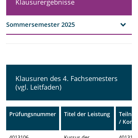
Klausurergebnisse
Sommersemester 2025
Klausuren des 4. Fachsemesters
(vgl. Leitfaden)
Prüfungsnummer
Titel der Leistung
Teilna
/ Kom
4013106
Kursus der
4013105