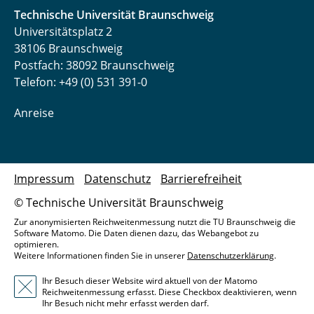
Technische Universität Braunschweig
Universitätsplatz 2
38106 Braunschweig
Postfach: 38092 Braunschweig
Telefon: +49 (0) 531 391-0
Anreise
Impressum
Datenschutz
Barrierefreiheit
© Technische Universität Braunschweig
Zur anonymisierten Reichweitenmessung nutzt die TU Braunschweig die
Software Matomo. Die Daten dienen dazu, das Webangebot zu
optimieren.
Weitere Informationen finden Sie in unserer
Datenschutzerklärung
.
Ihr Besuch dieser Website wird aktuell von der Matomo
Reichweitenmessung erfasst. Diese Checkbox deaktivieren, wenn
Ihr Besuch nicht mehr erfasst werden darf.