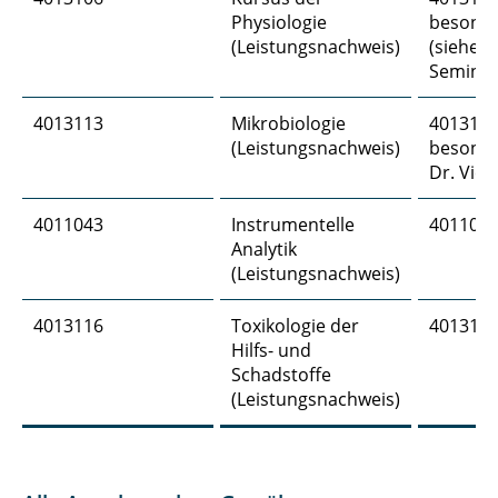
Physiologie
besond
(Leistungsnachweis)
(siehe H
Seminar
4013113
Mikrobiologie
4013112
(Leistungsnachweis)
besonde
Dr. Vier
4011043
Instrumentelle
4011042
Analytik
(Leistungsnachweis)
4013116
Toxikologie der
4013115
Hilfs- und
Schadstoffe
(Leistungsnachweis)