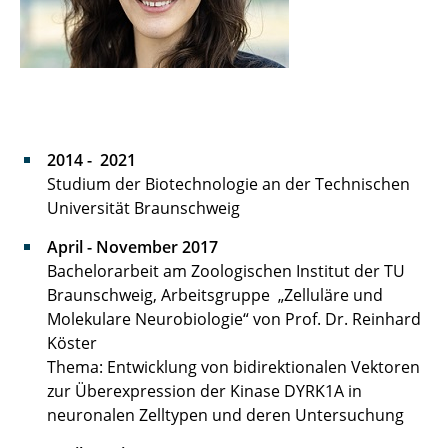
Simone Virus
Milosch Hahn
Fabian Poth
2014 - 2021
Saskia Pucelik
Studium der Biotechnologie an der Technischen
Universität Braunschweig
Lena Schepergerdes
April - November 2017
Alona Velynska
Bachelorarbeit am Zoologischen Institut der TU
Braunschweig, Arbeitsgruppe „Zelluläre und
Molekulare Neurobiologie“ von Prof. Dr. Reinhard
Köster
Thema: Entwicklung von bidirektionalen Vektoren
zur Überexpression der Kinase DYRK1A in
neuronalen Zelltypen und deren Untersuchung