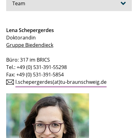
Team
Prof. Dr. Dieter Jahn
Lena Schepergerdes
Doktorandin
Prof. Dr. Rebekka Biedendieck
Gruppe Biedendieck
Dr. Elisabeth Härtig
Büro: 317 im BRICS
Dr. Martina Jahn
Tel.: +49 (0) 531-391-55298
Fax: +49 (0) 531-391-5854
Dr. Jürgen Moser
l.schepergerdes(at)tu-braunschweig.de
Stefan Barthels
Gabriele Günther
Anja Hartmann
Dagmar Rose