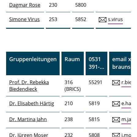
Dagmar Rose
230
5800
Simone Virus
253
5852
s.virus
Gruppenleitungen
Raum
0531
email x.x
391-...
braunsch
Prof. Dr. Rebekka
316
55291
r.bied
Biedendieck
(BRICS)
Dr. Elisabeth Härtig
210
5819
e.haer
Dr. Martina Jahn
238
5815
m.jah
Dr. Jürgen Moser
232
5808
j.mose