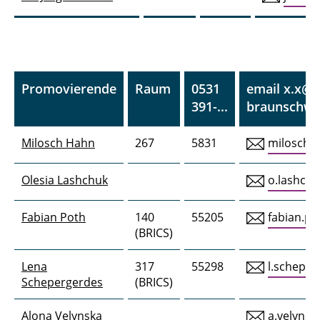
Promovierende
Raum
0531
email x.x@t
391-...
braunschwe
Milosch Hahn
267
5831
milosch.
Olesia Lashchuk
o.lashchu
Fabian Poth
140
55205
fabian.po
(BRICS)
Lena
317
55298
l.scheper
Schepergerdes
(BRICS)
Alona Velynska
a.velynsk