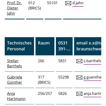
Prof. Dr.
012
55101
d.jahn
Dieter
(BRICS)
Jahn
Technisches
Raum
0531
email x.x@tu-
Personal
391-...
braunschweig
Stefan
266
5831
s.barthels
Barthels
Gabriele
317
55298
g.guenther
Günther
(BRICS)
Anja
256/257
5826
anja.hartma
Hartmann