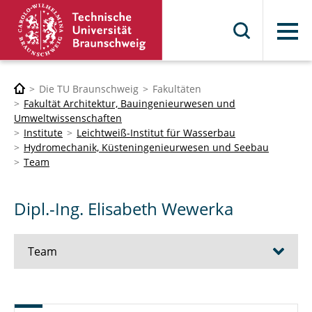
Menü
Die TU Braunschweig
Fakultäten
Fakultät Architektur, Bauingenieurwesen und
Umweltwissenschaften
Institute
Leichtweiß-Institut für Wasserbau
Hydromechanik, Küsteningenieurwesen und Seebau
Team
Dipl.-Ing. Elisabeth Wewerka
Team
Univ.-Prof. Dr.-Ing. Nils Goseberg