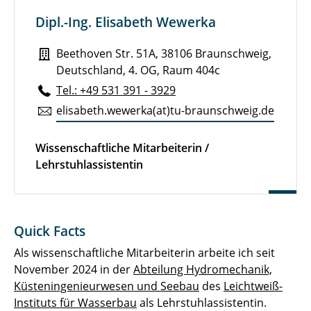
Dr.-Ing. David Schürenkamp
Dipl.-Ing. Elisabeth Wewerka
Dr.-Ing. C. Gabriel David
Beethoven Str. 51A, 38106 Braunschweig,
Deutschland, 4. OG, Raum 404c
Dr.-Ing. Clemens Krautwald
Tel.: +49 531 391 - 3929
eli­sa­beth.wewerka(at)tu-braun­schweig.de
Dr.-Ing. Oliver Lojek
Dr.-Ing. Constantin Schweiger
Wissenschaftliche Mitarbeiterin /
Lehrstuhlassistentin
Dr. Christian Windt
Dr. Gael Verao Fernández
Quick Facts
Dr. Tim C. Hammer
Als wissenschaftliche Mitarbeiterin arbeite ich seit
Dipl.-Ing. Elisabeth Wewerka
November 2024 in der
Abteilung Hydromechanik,
Küsteningenieurwesen und Seebau
des
Leichtweiß-
Dr.-Ing. Jan Hitzegrad
Instituts für Wasserbau
als Lehrstuhlassistentin.