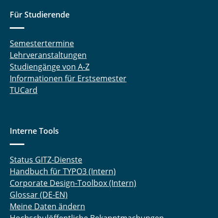
Für Studierende
Annika Klein, M.Sc.
Lena Lankenau, Dipl.-Ing.
Semestertermine
Lehrveranstaltungen
Laura-Sophie Wölm, M. Sc.
Studiengänge von A-Z
Informationen für Erstsemester
Anneke Neber, M.Sc.
TUCard
Lina Schulz, M.Sc.
Dr. Alice Twomey
Interne Tools
Status GITZ-Dienste
Handbuch für TYPO3 (Intern)
Corporate Design-Toolbox (Intern)
Glossar (DE-EN)
Meine Daten ändern