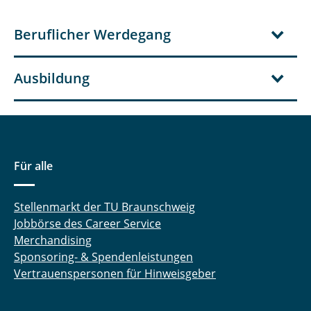
Felix Spröer, M.Sc.
Beruflicher Werdegang
Henrik Neufeldt, M.Sc.
Ausbildung
Jessica Becker, M.Sc.
Christine Bleidorn, M.Sc.
Niklas Czerner, M.Sc.
Für alle
Malte Kumlehn, M. Sc.
Stellenmarkt der TU Braunschweig
Aileen Brendel, M. Sc.
Jobbörse des Career Service
Henri Busch, M.Sc.
Merchandising
Sponsoring- & Spendenleistungen
Felix Ritter, M.Sc.
Vertrauenspersonen für Hinweisgeber
Carl Luis König, M.Sc.