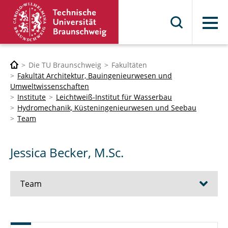
Menü
Die TU Braunschweig
Fakultäten
Fakultät Architektur, Bauingenieurwesen und
Umweltwissenschaften
Institute
Leichtweiß-Institut für Wasserbau
Hydromechanik, Küsteningenieurwesen und Seebau
Team
Jessica Becker, M.Sc.
Team
Univ.-Prof. Dr.-Ing. Nils Goseberg