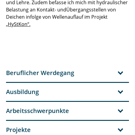
und Lehre. Zudem befasse ich mich mit hydraulischer
Felix Spröer, M.Sc.
Belastung an Kontakt- undÜbergangsstellen von
Deichen infolge von Wellenauflauf im Projekt
Henrik Neufeldt, M.Sc.
„HyStKon“.
Jessica Becker, M.Sc.
Christine Bleidorn, M.Sc.
Niklas Czerner, M.Sc.
Beruflicher Werdegang
Malte Kumlehn, M. Sc.
Aileen Brendel, M. Sc.
Ausbildung
Henri Busch, M.Sc.
Arbeitsschwerpunkte
Felix Ritter, M.Sc.
Projekte
Carl Luis König, M.Sc.