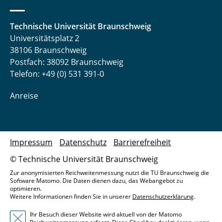
Technische Universität Braunschweig
Universitätsplatz 2
38106 Braunschweig
Postfach: 38092 Braunschweig
Telefon: +49 (0) 531 391-0
Anreise
Impressum
Datenschutz
Barrierefreiheit
© Technische Universität Braunschweig
Zur anonymisierten Reichweitenmessung nutzt die TU Braunschweig die
Software Matomo. Die Daten dienen dazu, das Webangebot zu
optimieren.
Weitere Informationen finden Sie in unserer
Datenschutzerklärung
.
Ihr Besuch dieser Website wird aktuell von der Matomo