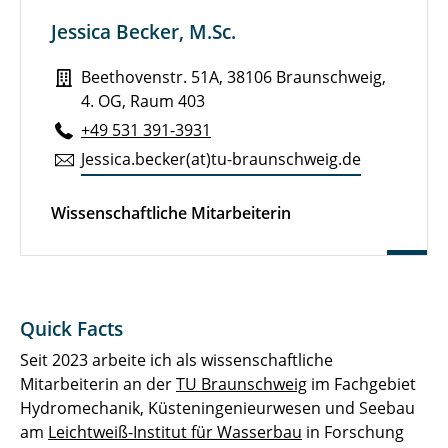
Dr.-Ing. David Schürenkamp
Jessica Becker, M.Sc.
Dr.-Ing. C. Gabriel David
Beethovenstr. 51A, 38106 Braunschweig,
4. OG, Raum 403
Dr.-Ing. Clemens Krautwald
+49 531 391-3931
Jessica.​becker(at)tu-braun­schweig.de
Dr.-Ing. Oliver Lojek
Dr.-Ing. Constantin Schweiger
Wissenschaftliche Mitarbeiterin
Dr. Christian Windt
Dr. Gael Verao Fernández
Quick Facts
Dr. Tim C. Hammer
Seit 2023 arbeite ich als wissenschaftliche
Mitarbeiterin an der
TU Braunschweig
im Fachgebiet
Dipl.-Ing. Elisabeth Wewerka
Hydromechanik, Küsteningenieurwesen und Seebau
Dr.-Ing. Jan Hitzegrad
am
Leichtweiß-Institut für Wasserbau
in Forschung