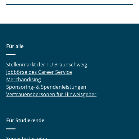
Annika Klein, M.Sc.
Lena Lankenau, Dipl.-Ing.
Laura-Sophie Wölm, M. Sc.
Für alle
Anneke Neber, M.Sc.
Stellenmarkt der TU Braunschweig
Lina Schulz, M.Sc.
Jobbörse des Career Service
Dr. Alice Twomey
Merchandising
Sponsoring- & Spendenleistungen
Vertrauenspersonen für Hinweisgeber
Für Studierende
Semestertermine