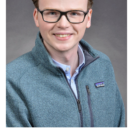
Annika Klein, M.Sc.
Lena Lankenau, Dipl.-Ing.
Laura-Sophie Wölm, M. Sc.
Anneke Neber, M.Sc.
Lina Schulz, M.Sc.
Dr. Alice Twomey