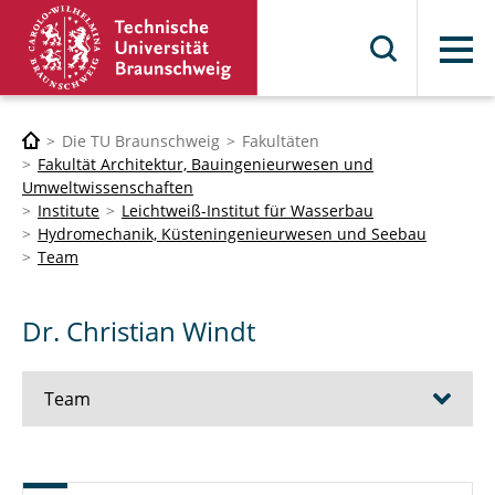
Menü
Die TU Braunschweig
Fakultäten
Fakultät Architektur, Bauingenieurwesen und
Umweltwissenschaften
Institute
Leichtweiß-Institut für Wasserbau
Hydromechanik, Küsteningenieurwesen und Seebau
Team
Dr. Christian Windt
Team
Univ.-Prof. Dr.-Ing. Nils Goseberg