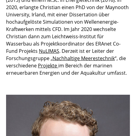
(2013) und einem M.Sc. in Energietechnik (2016). In
2020, erlangte Christian einen PhD von der Maynooth
Felix Spröer, M.Sc.
University, Irland, mit einer Dissertation über
hochaufgelöste Simulationen von Wellenenergie-
Henrik Neufeldt, M.Sc.
Kraftwerken mittels CFD. Im Jahr 2020 wechselte
Jessica Becker, M.Sc.
Christian dann zum Leichtweiss-Institut für
Wasserbau als Projektkoordinator des ERAnet Co-
Christine Bleidorn, M.Sc.
Fund Projekts
NuLIMAS
. Derzeit ist er Leiter der
Forschungsgruppe „
Nachhaltige Meerestechnik
“, die
Niklas Czerner, M.Sc.
verschiedene
Projekte
im Bereich der marinen
erneuerbaren Energien und der Aquakultur umfasst.
Malte Kumlehn, M. Sc.
Aileen Brendel, M. Sc.
Henri Busch, M.Sc.
Felix Ritter, M.Sc.
Carl Luis König, M.Sc.