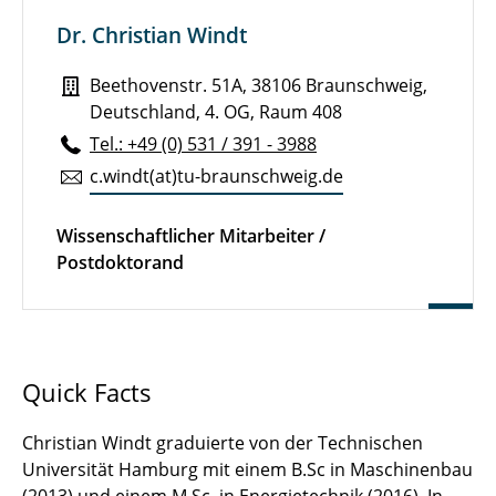
Dr.-Ing. David Schürenkamp
Dr. Christian Windt
Dr.-Ing. C. Gabriel David
Beethovenstr. 51A, 38106 Braunschweig,
Deutschland, 4. OG, Raum 408
Dr.-Ing. Clemens Krautwald
Tel.: +49 (0) 531 / 391 - 3988
c.​windt(at)tu-braun­schweig.de
Dr.-Ing. Oliver Lojek
Dr.-Ing. Constantin Schweiger
Wissenschaftlicher Mitarbeiter /
Postdoktorand
Dr. Christian Windt
Dr. Gael Verao Fernández
Dr. Tim C. Hammer
Quick Facts
Dipl.-Ing. Elisabeth Wewerka
Christian Windt graduierte von der Technischen
Universität Hamburg mit einem B.Sc in Maschinenbau
Dr.-Ing. Jan Hitzegrad