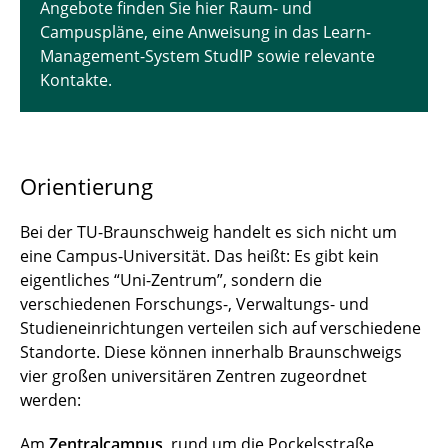
Angebote finden Sie hier Raum- und
Campuspläne, eine Anweisung in das Learn-
Studienqualitätsmittel
Management-System StudIP sowie relevante
Studiengangsentwicklung
Kontakte.
Rechtliche Grundlagen
Termine und Veranstaltungen
Orientierung
Bei der TU-Braunschweig handelt es sich nicht um
eine Campus-Universität. Das heißt: Es gibt kein
eigentliches “Uni-Zentrum”, sondern die
verschiedenen Forschungs-, Verwaltungs- und
Studieneinrichtungen verteilen sich auf verschiedene
Standorte. Diese können innerhalb Braunschweigs
vier großen universitären Zentren zugeordnet
werden:
Am
Zentralcampus,
rund um die Pockelsstraße,