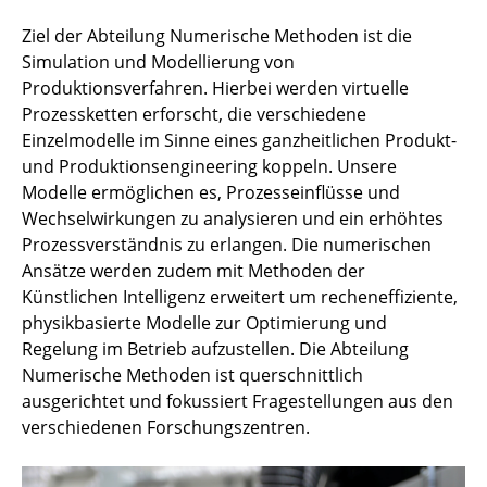
Forschungsprojekte
Ziel der Abteilung Numerische Methoden ist die
Simulation und Modellierung von
Team
Produktionsverfahren. Hierbei werden virtuelle
Karrierepfade und Stellen
Prozessketten erforscht, die verschiedene
Einzelmodelle im Sinne eines ganzheitlichen Produkt-
Hybrider Leichtbau & integrierte Formgebung
und Produktionsengineering koppeln. Unsere
Modelle ermöglichen es, Prozesseinflüsse und
Automatisierte Batterieproduktion
Wechselwirkungen zu analysieren und ein erhöhtes
Prozessverständnis zu erlangen. Die numerischen
Montage und Fertigungsautomatisierung
Ansätze werden zudem mit Methoden der
Künstlichen Intelligenz erweitert um recheneffiziente,
Numerische Methoden
physikbasierte Modelle zur Optimierung und
Regelung im Betrieb aufzustellen. Die Abteilung
Standorte & Infrastruktur des IWF
Numerische Methoden ist querschnittlich
ausgerichtet und fokussiert Fragestellungen aus den
verschiedenen Forschungszentren.