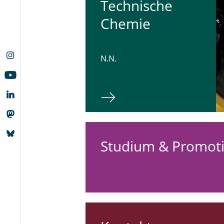
Tech­ni­sche
Chemie
N.N.
Studium & Promot