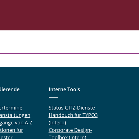
dierende
Interne Tools
ertermine
Status GITZ-Dienste
anstaltungen
Handbuch für TYPO3
gänge von A-Z
(Intern)
tionen für
Corporate Design-
ester
Toolbox (Intern)