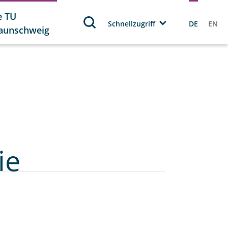
e TU
Schnellzugriff
DE
EN
aunschweig
ie