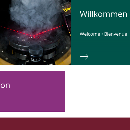
Will­kom­men
Welcome • Bienvenue
ion