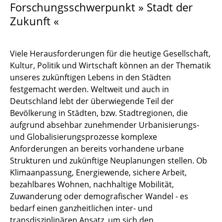
Forschungsschwerpunkt » Stadt der
Zukunft «
Lehre
Team
Viele Herausforderungen für die heutige Gesellschaft,
Academy at ISU
Kultur, Politik und Wirtschaft können an der Thematik
unseres zukünftigen Lebens in den Städten
Leitbild
festgemacht werden. Weltweit und auch in
Deutschland lebt der überwiegende Teil der
Stadt der Zukunft
Bevölkerung in Städten, bzw. Stadtregionen, die
aufgrund absehbar zunehmender Urbanisierungs-
Kontakt
und Globalisierungsprozesse komplexe
Anforderungen an bereits vorhandene urbane
Strukturen und zukünftige Neuplanungen stellen. Ob
Klimaanpassung, Energiewende, sichere Arbeit,
bezahlbares Wohnen, nachhaltige Mobilität,
Zuwanderung oder demografischer Wandel - es
bedarf einen ganzheitlichen inter- und
transdisziplinären Ansatz, um sich den