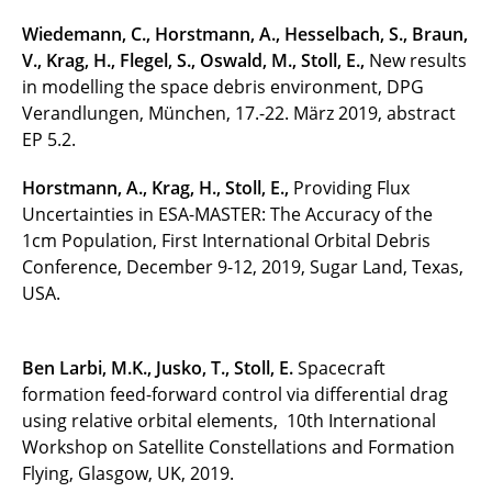
2026
Wiedemann, C., Horstmann, A., Hesselbach, S., Braun,
V., Krag, H., Flegel, S., Oswald, M., Stoll, E.,
New results
2025
in modelling the space debris environment, DPG
2024
Verandlungen, München, 17.-22. März 2019, abstract
EP 5.2.
2023
Horstmann, A., Krag, H., Stoll, E.,
Providing Flux
2022
Uncertainties in ESA-MASTER: The Accuracy of the
1cm Population, First International Orbital Debris
2021
Conference, December 9-12, 2019, Sugar Land, Texas,
USA.
2020
2019
Ben Larbi, M.K., Jusko, T., Stoll, E.
Spacecraft
formation feed-forward control via differential drag
Archiv
using relative orbital elements, 10th International
Workshop on Satellite Constellations and Formation
Flying, Glasgow, UK, 2019.