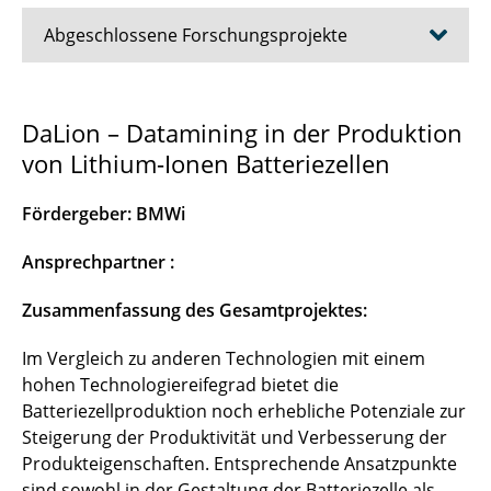
Abgeschlossene Forschungsprojekte
ARTEMYS
DaLion – Datamining in der Produktion
von Lithium-Ionen Batteriezellen
BaSiS
BaSS
Fördergeber: BMWi
DaLion
Ansprechpartner :
DaLion 4.0
Zusammenfassung des Gesamtprojektes:
DEFACTO
Im Vergleich zu anderen Technologien mit einem
hohen Technologiereifegrad bietet die
3D-SSB
Batteriezellproduktion noch erhebliche Potenziale zur
Steigerung der Produktivität und Verbesserung der
eKoZell
Produkteigenschaften. Entsprechende Ansatzpunkte
sind sowohl in der Gestaltung der Batteriezelle als