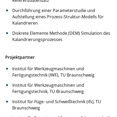
Referenzdatensatz
Newbie
Durchführung einer Parameterstudie und
ÖkoTroP
Aufstellung eines Prozess-Struktur-Modells für
Kalandrieren
PräLi
Diskrete Elemente Methode (DEM) Simulation des
Kalandrierungsprozesses
ProKal
ProfiStruk
Projektpartner
SiGgI
Institut für Werkzeugmaschinen und
SimDural
Fertigungstechnik (IWF), TU Braunschweig
Institut für Werkzeugmaschinen und
Sim4Pro
Fertigungstechnik, TU Braunschweig
ZiLsicher
Institut für Füge- und Schweißtechnik (ifs), TU
Braunschweig