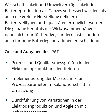
InteKal
Wirtschaftlichkeit und Umweltverträglichkeit der
Batterieproduktion als Ganzes verbessert werden, als
KonSuhl
auch die gezielte Herstellung definierter
Batteriezelltypen und -qualitäten ermöglicht werden.
LiBEST
Die genaue Kenntnis der Wirkzusammenhänge ist
dabei nicht nur für heutige, sondern insbesondere
LiMeS
auch für neue Batteriegenerationen entscheidend.
LiPlanet
Ziele und Aufgaben des iPAT
LISZUBA
Prozess- und Qualitätsmessgrößen in der
Elektrodenproduktion identifizieren
LoCoTroP
Implementierung der Messtechnik für
MiKal
Prozessparameter im Kalandrierschritt in
Umsetzung
MultiEx
Durchführung von Variationen in der
MultiDis
Elektrodenproduktion und Abgleich mit