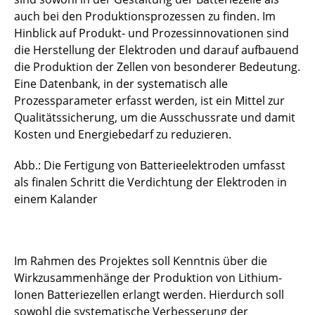
emkozell
auch bei den Produktionsprozessen zu finden. Im
Hinblick auf Produkt- und Prozessinnovationen sind
Epic
die Herstellung der Elektroden und darauf aufbauend
die Produktion der Zellen von besonderer Bedeutung.
EProFest
Eine Datenbank, in der systematisch alle
Prozessparameter erfasst werden, ist ein Mittel zur
EVOLi²S
Qualitätssicherung, um die Ausschussrate und damit
Kosten und Energiebedarf zu reduzieren.
FB2 - Prod
Abb.: Die Fertigung von Batterieelektroden umfasst
FestBatt
als finalen Schritt die Verdichtung der Elektroden in
FesKaBat
einem Kalander
HighEnergy
Im Rahmen des Projektes soll Kenntnis über die
HiStructures
Wirkzusammenhänge der Produktion von Lithium-
InnoRec
Ionen Batteriezellen erlangt werden. Hierdurch soll
sowohl die systematische Verbesserung der