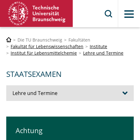
Menü
Die TU Braunschweig
Fakultäten
Fakultät für Lebenswissenschaften
Institute
Institut für Lebensmittelchemie
Lehre und Termine
STAATSEXAMEN
Lehre und Termine
STAATSEXAMEN
BACHELOR & MASTER
Achtung