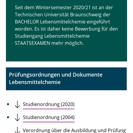
Berufspraktische AUSBILDUNG
Seit dem Wintersemester 2020/21 ist an der
Technischen Universität Braunschweig der
PROMOTION
BACHELOR Lebensmittelchemie eingeführt
worden. Es ist daher keine Bewerbung für den
Dozentinnen und Dozenten
Studiengang Lebensmittelchemie
Arbeitssicherheit und Gute wissenschaftliche
STAATSEXAMEN mehr möglich.
Praxis
Prüfungsordnungen und Dokumente
Lebensmittelchemie
Studienordnung (2020)
Studienordnung (2004)
Verordnung über die Ausbildung und Prüfung