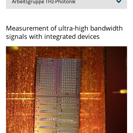
Arbeitsgruppe THz-Photonik
Team
Measurement of ultra-high bandwidth
signals with integrated devices
Aktuelles
ULTRAPURE
HighDAC
LiSoNIP
Meteracom
AgSaTrans
Muhbsi