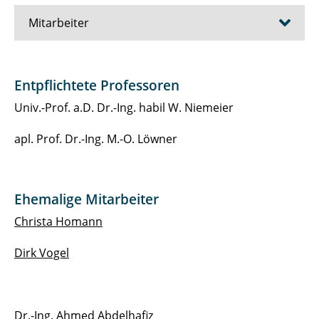
Mitarbeiter
Pedro Achanccaray Diaz
Entpflichtete Professoren
Ahmed Alamouri
Univ.-Prof. a.D. Dr.-Ing. habil W. Niemeier
Matti Altmann
apl. Prof. Dr.-Ing. M.-O. Löwner
Cosima Berger
Ehemalige Mitarbeiter
Christiane Geller
Christa Homann
Markus Gerke
Dirk Vogel
Yasmin Loeper
Mehdi Maboudi
Dr.-Ing. Ahmed Abdelhafiz