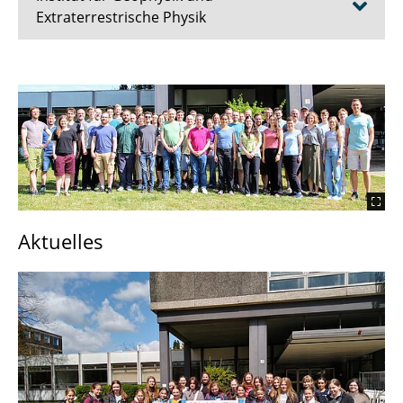
Extraterrestrische Physik
Institut
Lehre
Abschlussarbeiten
Forschung
Aktuelles
Podcast & Videos
Oberseminar
Stellenausschreibungen
IGeP Cloud