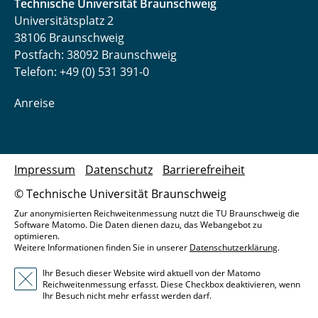
Technische Universität Braunschweig
Universitätsplatz 2
38106 Braunschweig
Postfach: 38092 Braunschweig
Telefon: +49 (0) 531 391-0
Anreise
Impressum
Datenschutz
Barrierefreiheit
© Technische Universität Braunschweig
Zur anonymisierten Reichweitenmessung nutzt die TU Braunschweig die
Software Matomo. Die Daten dienen dazu, das Webangebot zu
optimieren.
Weitere Informationen finden Sie in unserer
Datenschutzerklärung
.
Ihr Besuch dieser Website wird aktuell von der Matomo
Reichweitenmessung erfasst. Diese Checkbox deaktivieren, wenn
Ihr Besuch nicht mehr erfasst werden darf.