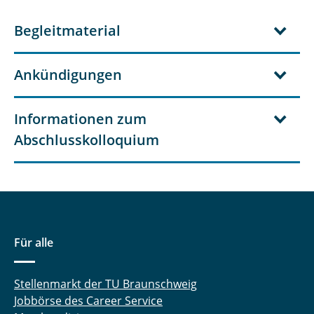
Mustererkennung (Pattern Recognition)
Begleitmaterial
Platforms for Information Technology
(Modulcluster)
Ankündigungen
Post Shannon Theorie
Informationen zum
Praktikum für Nachrichtentechnik
Abschlusskolloquium
Propädeutikum
Rechnerübung Sprachkommunikation
Seminar Machine Learning: Sprach- und
Bildanalyse
Für alle
Sicherheit auf der Übertragungsschicht 2
Stellenmarkt der TU Braunschweig
Jobbörse des Career Service
Signale und Systeme