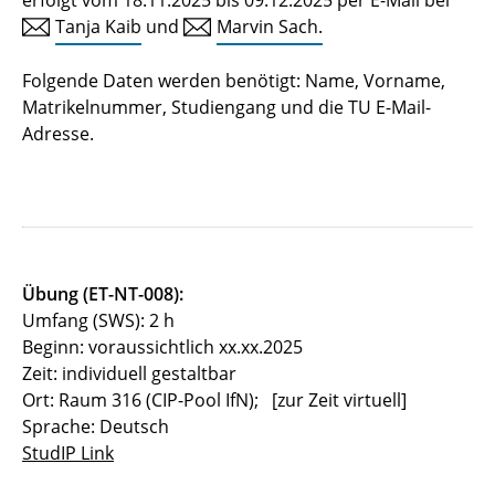
Tanja Kaib
und
Marvin Sach.
Einführung in die
Quanteninformationstechnologie und das
Folgende Daten werden benötigt: Name, Vorname,
Quantencomputing
Matrikelnummer, Studiengang und die TU E-Mail-
Adresse.
Elektroakustik
Grundlagen der Informationstechnik / Teil:
Nachrichtentechnik
Grundlagen des Mobilfunks
Übung (ET-NT-008):
Umfang (SWS): 2 h
Hochfrequenz- und Mobilfunkmesstechnik
Beginn: voraussichtlich xx.xx.2025
Zeit: individuell gestaltbar
Informationstheorie
Ort: Raum 316 (CIP-Pool IfN); [zur Zeit virtuell]
Labor Mobilfunksysteme
Sprache: Deutsch
StudIP Link
Medientechnisches Projekt (DiKuM)