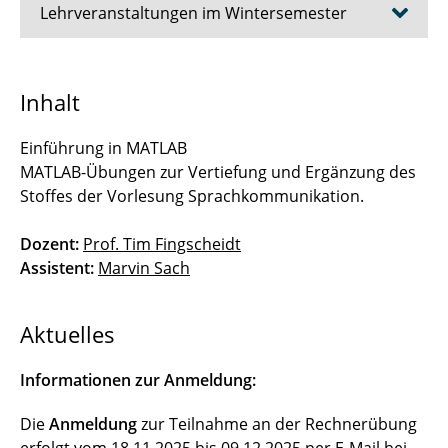
Lehrveranstaltungen im Wintersemester
⌂ IfN
Inhalt
⤶ Studium & Lehre
Einführung in MATLAB
Advanced Topics in Communications Theory
MATLAB-Übungen zur Vertiefung und Ergänzung des
Stoffes der Vorlesung Sprachkommunikation.
AI Engineering
Dozent:
Prof. Tim Fingscheidt
Aktuelle Systeme für die elektronischen
Assistent:
Marvin Sach
Medien
Aktuelles
Codierungstheorie
Computer Lab Mustererkennung
Informationen zur Anmeldung:
Einführung in die Programmierung für Nicht-
Die
Anmeldung
zur Teilnahme an der Rechnerübung
Informatiker
erfolgt vom 18.11.2025 bis 09.12.2025 per E-Mail bei