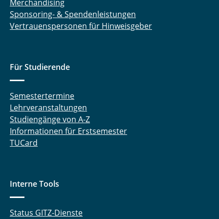
Merchandising
Sponsoring- & Spendenleistungen
Sprachdialogsysteme
Vertrauenspersonen für Hinweisgeber
Sprachkommunikation
Teamprojekt Digitale Signalverarbeitung
Für Studierende
Technologie- und Innovations-Management
Semestertermine
Wahrscheinlichkeitstheorie und Statistik
Lehrveranstaltungen
Studiengänge von A-Z
Informationen für Erstsemester
TUCard
Interne Tools
Status GITZ-Dienste