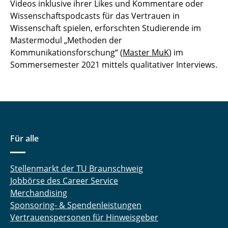
Videos inklusive ihrer Likes und Kommentare oder
Medienkompetenz aus Schüler*innen
Wissenschaftspodcasts für das Vertrauen in
Perspektive
Wissenschaft spielen, erforschten Studierende im
Mastermodul „Methoden der
Die Debatte
Kommunikationsforschung“ (
Master MuK
) im
Sommersemester 2021 mittels qualitativer Interviews.
#bodypositive
Eyetracking-Studie zum Klimawandel im
Internet
Für alle
Stellenmarkt der TU Braunschweig
Jobbörse des Career Service
Merchandising
Sponsoring- & Spendenleistungen
Vertrauenspersonen für Hinweisgeber