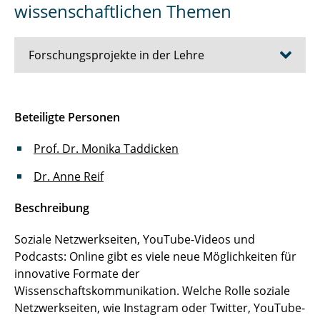
wissenschaftlichen Themen
Forschungsprojekte in der Lehre
Vertrauenswürdigkeit von Expert*innen in
Beteiligte Personen
Onlinevideos
Prof. Dr. Monika Taddicken
Podcasts, YouTube und soziale
Netzwerkseiten zu wissenschaftlichen
Dr. Anne Reif
Themen
Beschreibung
Fridays for Future
Soziale Netzwerkseiten, YouTube-Videos und
Wissenschaft und Medien/Vertrauen in
Podcasts: Online gibt es viele neue Möglichkeiten für
Wissenschaft(ler*innen)
innovative Formate der
Wissenschaftskommunikation. Welche Rolle soziale
COVID-19 in den Medien
Netzwerkseiten, wie Instagram oder Twitter, YouTube-