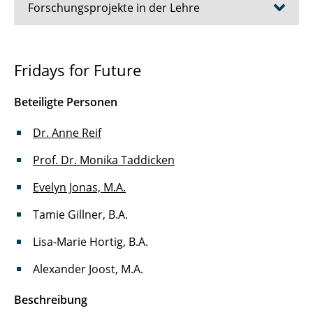
Forschungsprojekte in der Lehre
Vertrauenswürdigkeit von Expert*innen in
Fridays for Future
Onlinevideos
Beteiligte Personen
Podcasts, YouTube und soziale
Netzwerkseiten zu wissenschaftlichen
Dr. Anne Reif
Themen
Prof. Dr. Monika Taddicken
Fridays for Future
Evelyn Jonas, M.A.
Wissenschaft und Medien/Vertrauen in
Tamie Gillner, B.A.
Wissenschaft(ler*innen)
Lisa-Marie Hortig, B.A.
COVID-19 in den Medien
Alexander Joost, M.A.
Medienkompetenz aus Schüler*innen
Perspektive
Beschreibung