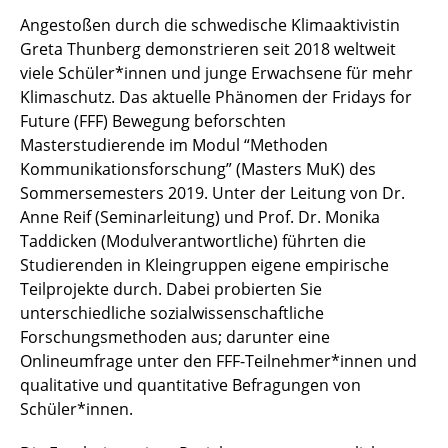
Die Debatte
Angestoßen durch die schwedische Klimaaktivistin
Greta Thunberg demonstrieren seit 2018 weltweit
#bodypositive
viele Schüler*innen und junge Erwachsene für mehr
Klimaschutz. Das aktuelle Phänomen der Fridays for
Eyetracking-Studie zum Klimawandel im
Future (FFF) Bewegung beforschten
Internet
Masterstudierende im Modul “Methoden
Kommunikationsforschung” (Masters MuK) des
Sommersemesters 2019. Unter der Leitung von Dr.
Anne Reif (Seminarleitung) und Prof. Dr. Monika
Taddicken (Modulverantwortliche) führten die
Studierenden in Kleingruppen eigene empirische
Teilprojekte durch. Dabei probierten Sie
unterschiedliche sozialwissenschaftliche
Forschungsmethoden aus; darunter eine
Onlineumfrage unter den FFF-Teilnehmer*innen und
qualitative und quantitative Befragungen von
Schüler*innen.