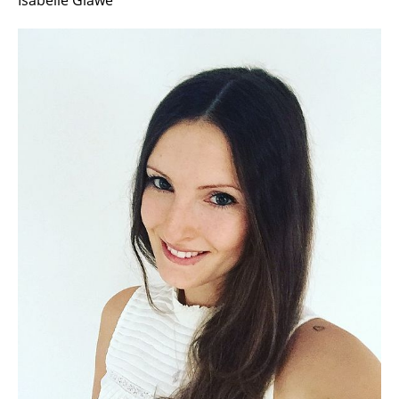
Isabelle Glawe
Gisela Stilke
Dr. Riccardo Laurenza
Dr. Malte Ubben
Dr. Oxana Mishina
Reinhard Böhm
Dr. Kai Brandhorst
Thomas Dammaschke
Susanne Fielitz
Dr. Torsten Franz
Isabelle Glawe