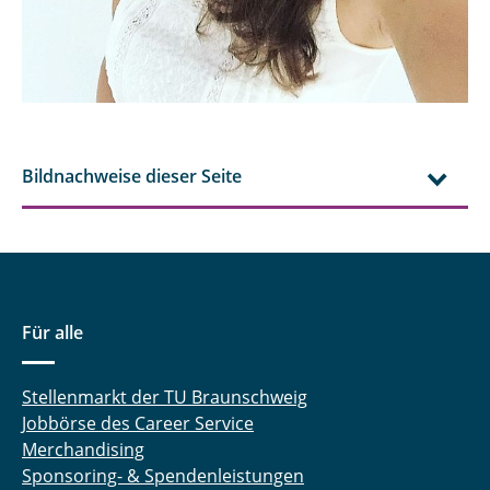
Dipl.-Päd. Silke Gralfs
Prof. em. Dr. K-H Gronemeier
Frauke Haake
Bildnachweise dieser Seite
Dr. Teresa Hilger geb. Henning
Dr. Dennis Jaeger
Prof. Dr. Susanne Metzger
Gowtham Muthusamy
Für alle
Inske Preißler
Stellenmarkt der TU Braunschweig
Jobbörse des Career Service
Dr. Dörte Sonntag
Merchandising
Lena Schenk
Sponsoring- & Spendenleistungen