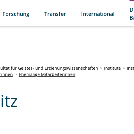
D
Forschung
Transfer
International
B
kultät für Geistes- und Erziehungswissenschaften
Institute
Ins
rinnen
Ehemalige Mitarbeiterinnen
itz