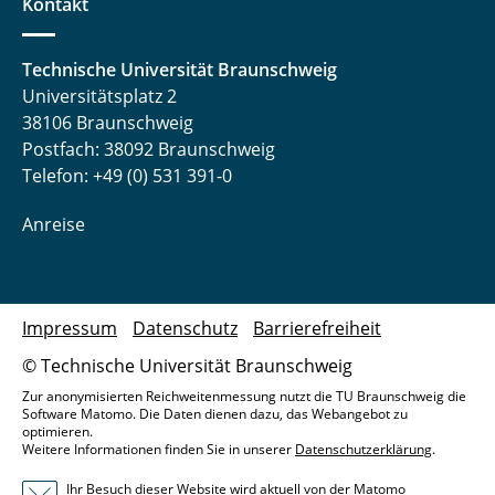
Kontakt
Technische Universität Braunschweig
Universitätsplatz 2
38106 Braunschweig
Postfach: 38092 Braunschweig
Telefon: +49 (0) 531 391-0
Anreise
Impressum
Datenschutz
Barrierefreiheit
© Technische Universität Braunschweig
Zur anonymisierten Reichweitenmessung nutzt die TU Braunschweig die
Software Matomo. Die Daten dienen dazu, das Webangebot zu
optimieren.
Weitere Informationen finden Sie in unserer
Datenschutzerklärung
.
Ihr Besuch dieser Website wird aktuell von der Matomo