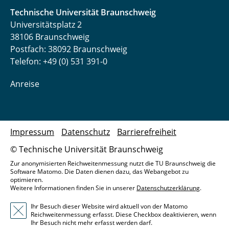
Technische Universität Braunschweig
Universitätsplatz 2
38106 Braunschweig
Postfach: 38092 Braunschweig
Telefon: +49 (0) 531 391-0
Anreise
Impressum
Datenschutz
Barrierefreiheit
© Technische Universität Braunschweig
Zur anonymisierten Reichweitenmessung nutzt die TU Braunschweig die
Software Matomo. Die Daten dienen dazu, das Webangebot zu
optimieren.
Weitere Informationen finden Sie in unserer
Datenschutzerklärung
.
Ihr Besuch dieser Website wird aktuell von der Matomo
Reichweitenmessung erfasst. Diese Checkbox deaktivieren, wenn
Ihr Besuch nicht mehr erfasst werden darf.