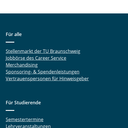
Awards/Affiliations
Kein deutscher Seitentitel
Für alle
Kein deutscher Seitentitel
Kein deutscher Seitentitel
Stellenmarkt der TU Braunschweig
Jobbörse des Career Service
Lehre
Merchandising
Sponsoring- & Spendenleistungen
Vertrauenspersonen für Hinweisgeber
Für Studierende
Semestertermine
Lehrveranstaltungen